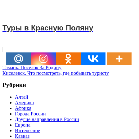
Туры в Красную Поляну
Навигация
Предыдущая
Тамань. Поселок За Родину
запись:
Следующая
Киселевск. Что посмотреть, где побывать туристу
по
запись:
записям
Рубрики
Алтай
Америка
Африка
Города России
Другие направления в России
Европа
Интересное
Кавказ