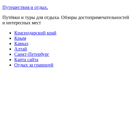
Перейти
Путешествия и отдых.
к
Путёвки и туры для отдыха. Обзоры достопримечательностей
содержимому
и интересных мест
Краснодарский край
Крым
Кавказ
Алтай
Санкт-Петербург
Карта сайта
Отдых за границей