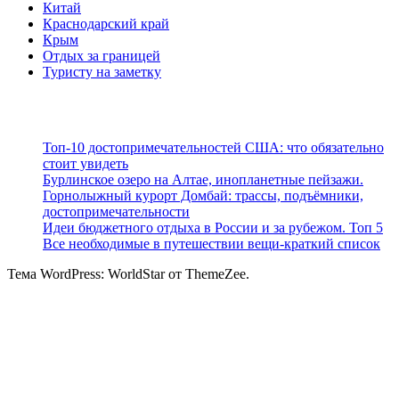
Китай
Краснодарский край
Крым
Отдых за границей
Туристу на заметку
Топ-10 достопримечательностей США: что обязательно
стоит увидеть
Бурлинское озеро на Алтае, инопланетные пейзажи.
Горнолыжный курорт Домбай: трассы, подъёмники,
достопримечательности
Идеи бюджетного отдыха в России и за рубежом. Топ 5
Все необходимые в путешествии вещи-краткий список
Тема WordPress: WorldStar от ThemeZee.