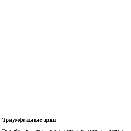
Триумфальные арки
Триумфальные арки — они находятся на въезде и выезде из