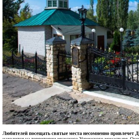
Любителей посещать святые места несомненно привлечет Д
находится на территории мужского Успенского монастыря. Осо