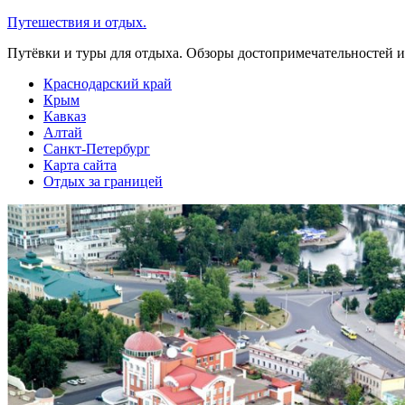
Перейти
Путешествия и отдых.
к
Путёвки и туры для отдыха. Обзоры достопримечательностей и
содержимому
Краснодарский край
Крым
Кавказ
Алтай
Санкт-Петербург
Карта сайта
Отдых за границей