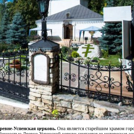
ревне-Успенская церковь.
Она является старейшим храмом город
бенностью Древне-Успенской церкви считается ее интересная а