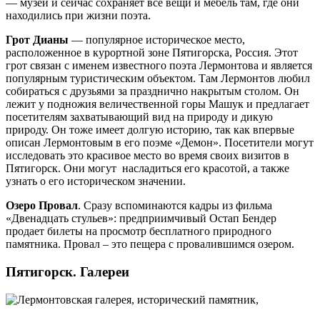
— музей и сейчас сохраняет все вещи и мебель там, где они
находились при жизни поэта.
Грот Дианы
— популярное историческое место,
расположенное в курортной зоне Пятигорска, Россия. Этот
грот связан с именем известного поэта Лермонтова и является
популярным туристическим объектом. Там Лермонтов любил
собираться с друзьями за празднично накрытым столом. Он
лежит у подножия величественной горы Машук и предлагает
посетителям захватывающий вид на природу и дикую
природу. Он тоже имеет долгую историю, так как впервые
описан Лермонтовым в его поэме «Демон». Посетители могут
исследовать это красивое место во время своих визитов в
Пятигорск. Они могут насладиться его красотой, а также
узнать о его историческом значении.
Озеро Провал
. Сразу вспоминаются кадры из фильма
«Двенадцать стульев»: предприимчивый Остап Бендер
продает билеты на просмотр бесплатного природного
памятника. Провал – это пещера с провалившимся озером.
Пятигорск. Галереи