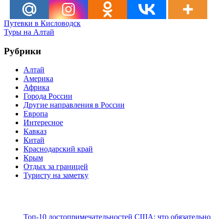
Навигация
Предыдущая
Путевки в Кисловодск
запись:
Следующая
Туры на Алтай
по
запись:
записям
Рубрики
Алтай
Америка
Африка
Города России
Другие направления в России
Европа
Интересное
Кавказ
Китай
Краснодарский край
Крым
Отдых за границей
Туристу на заметку
Топ-10 достопримечательностей США: что обязательно